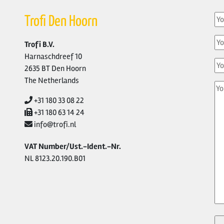
Trofi Den Hoorn
Trofi B.V.
Harnaschdreef 10
2635 BT Den Hoorn
The Netherlands
+31 180 33 08 22
+31 180 63 14 24
info@trofi.nl
VAT Number/Ust.-Ident.-Nr.
NL 8123.20.190.B01